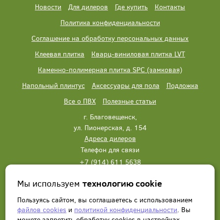
Новости
Для дилеров
Где купить
Контакты
Политика конфиденциальности
Соглашение на обработку персональных данных
Клеевая плитка
Кварц-виниловая плитка LVT
Каменно-полимерная плитка SPC (замковая)
Напольный плинтус
Аксессуары для пола
Подложка
Все о ПВХ
Полезные статьи
г. Благовещенск,
ул. Пионерская, д. 154
Адреса дилеров
Телефон для связи
+7 (914) 611 5638
+7 (914) 611 5638
Мы используем
технологию cookie
Написать нам
Заказать звонок
Пользуясь сайтом, вы соглашаетесь с использованием
файлов cookies
и
политикой конфиденциальности
. Вы
можете запретить обработку сookies в настройках