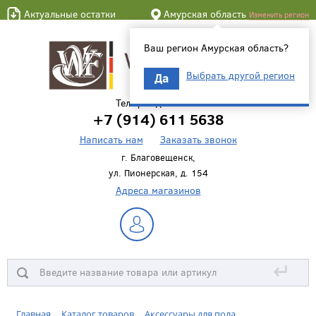
Актуальные остатки
Амурская область
Изменить регион
Ваш регион Амурская область?
Выбрать другой регион
Да
Телефон для связи
+7 (914) 611 5638
Написать нам
Заказать звонок
г. Благовещенск,
ул. Пионерская, д. 154
Адреса магазинов
↵
Главная
Каталог товаров
Аксессуары для пола