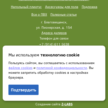
Напольный плинтус
Аксессуары для пола
Подложка
Все о ПВХ
Полезные статьи
г. Благовещенск,
ул. Пионерская, д. 154
Адреса дилеров
Телефон для связи
+7 (914) 611 5638
+7 (914) 611 5638
Мы используем
технологию cookie
Написать нам
Заказать звонок
Пользуясь сайтом, вы соглашаетесь с использованием
файлов cookies
и
политикой конфиденциальности
. Вы
можете запретить обработку сookies в настройках
браузера.
Подтвердить
© 2012 - 2026, Wonderful Vinyl Floor. Все права защищены.
Создание сайта
Z-LABS