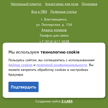
Напольный плинтус
Аксессуары для пола
Подложка
Все о ПВХ
Полезные статьи
г. Благовещенск,
ул. Пионерская, д. 154
Адреса дилеров
Телефон для связи
+7 (914) 611 5638
+7 (914) 611 5638
Мы используем
технологию cookie
Написать нам
Заказать звонок
Пользуясь сайтом, вы соглашаетесь с использованием
файлов cookies
и
политикой конфиденциальности
. Вы
можете запретить обработку сookies в настройках
браузера.
Подтвердить
© 2012 - 2026, Wonderful Vinyl Floor. Все права защищены.
Создание сайта
Z-LABS