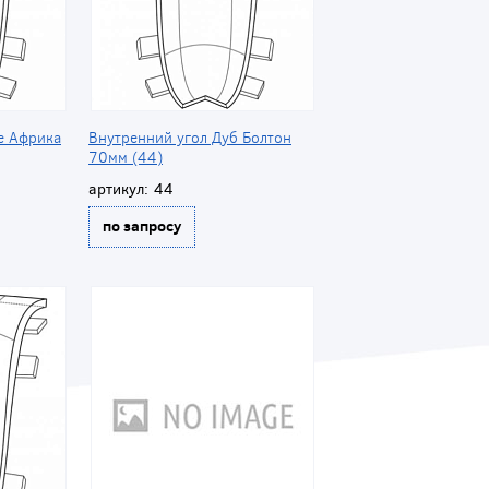
е Африка
Внутренний угол Дуб Болтон
70мм (44)
артикул:
44
по запросу