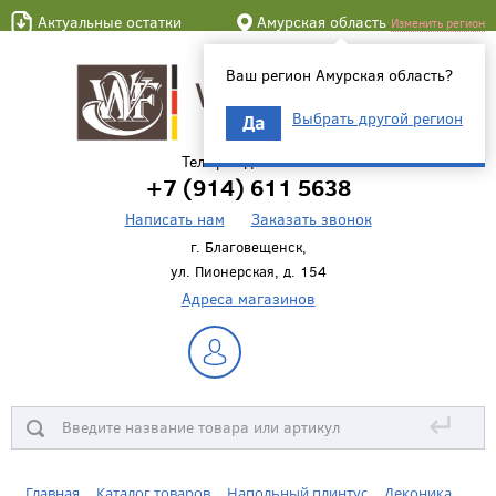
Актуальные остатки
Амурская область
Изменить регион
Ваш регион Амурская область?
Выбрать другой регион
Да
Телефон для связи
+7 (914) 611 5638
Написать нам
Заказать звонок
г. Благовещенск,
ул. Пионерская, д. 154
Адреса магазинов
↵
Главная
Каталог товаров
Напольный плинтус
Деконика