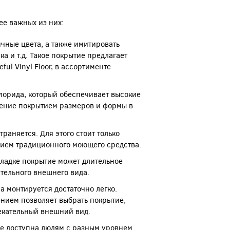
ее важных из них:
чные цвета, а также имитировать
а и т.д. Такое покрытие предлагает
l Vinyl Floor, в ассортименте
лорида, который обеспечивает высокие
нение покрытием размеров и формы в
раняется. Для этого стоит только
нием традиционного моющего средства.
ладке покрытие может длительное
тельного внешнего вида.
а монтируется достаточно легко.
ением позволяет выбрать покрытие,
лекательный внешний вид.
ве доступна людям с разным уровнем