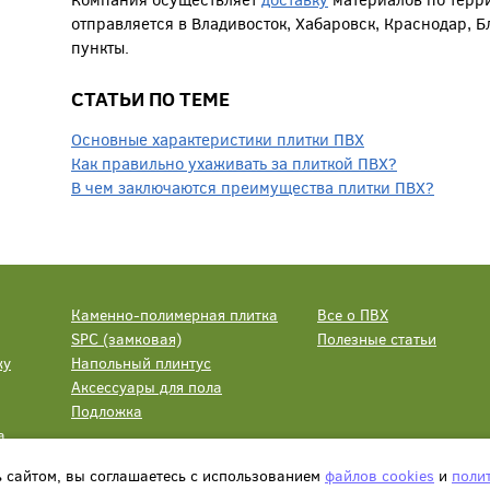
отправляется в Владивосток, Хабаровск, Краснодар, 
пункты.
СТАТЬИ ПО ТЕМЕ
Основные характеристики плитки ПВХ
Как правильно ухаживать за плиткой ПВХ?
В чем заключаются преимущества плитки ПВХ?
Каменно-полимерная плитка
Все о ПВХ
SPC (замковая)
Полезные статьи
ку
Напольный плинтус
Аксессуары для пола
Подложка
а
ь сайтом, вы соглашаетесь с использованием
файлов cookies
и
поли