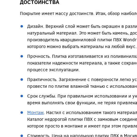
ДОСТОИНСТВА
Покрытие имеет массу достоинств. Итак, обзор наибол
Дизайн. Верхний слой может быть окрашен в разли
натуральный материал. Это может быть камень, доск
производитель кварцвиниловой плитки ПВХ Wondrefu
которого можно выбрать материалы на любой вкус.
Прочность. Плитка изготавливается из поливинилх
показатели надежности материала, а также сохра
процессе эксплуатации.
Практичность. Загрязнение с поверхности легко уст
провести по плитке влажной тканью с использова
Срок службы. При правильном использовании и ук
время выполнять свои функции, не теряя привлека
Монтаж
. Настил с использованием такого материал
Каталог недорогой плитки ПВХ с замковым соедин
которое просто в монтаже и имеет при этом прив
Стоимость. Цена на напольную плитку ПВХ в Моск