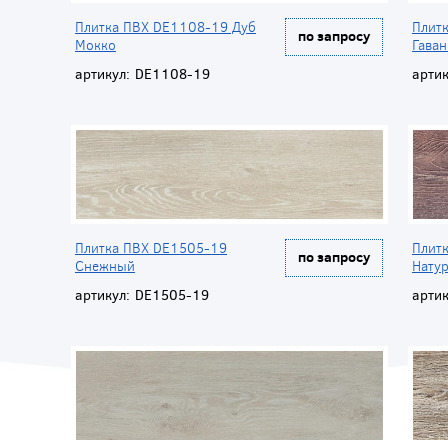
Плитка ПВХ DE1108-19 Дуб
Плит
по запросу
Мокко
Гаван
артикул:
DE1108-19
артик
Плитка ПВХ DE1505-19
Плит
по запросу
Снежный
Нату
артикул:
DE1505-19
артик