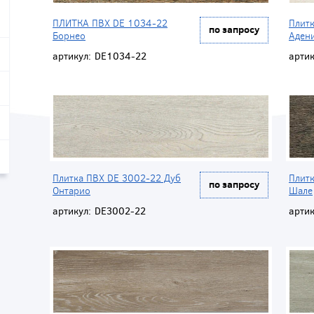
ПЛИТКА ПВХ DE 1034-22
Плит
по запросу
Борнео
Аден
артикул:
DE1034-22
артик
Плитка ПВХ DE 3002-22 Дуб
Плит
по запросу
Онтарио
Шале
артикул:
DE3002-22
артик