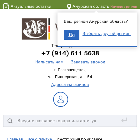
Актуальные остатки
Амурская область
Изменить регион
Ваш регион Амурская область?
Выбрать другой регион
Да
Телефон для связи
+7 (914) 611 5638
Написать нам
Заказать звонок
г. Благовещенск,
ул. Пионерская, д. 154
Адреса магазинов
↵
Главная
Все о плитке
Инструкция по укладке