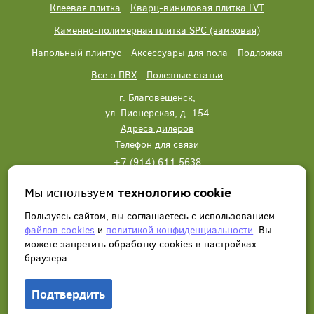
Клеевая плитка
Кварц-виниловая плитка LVT
Каменно-полимерная плитка SPC (замковая)
Напольный плинтус
Аксессуары для пола
Подложка
Все о ПВХ
Полезные статьи
г. Благовещенск,
ул. Пионерская, д. 154
Адреса дилеров
Телефон для связи
+7 (914) 611 5638
+7 (914) 611 5638
Мы используем
технологию cookie
Написать нам
Заказать звонок
Пользуясь сайтом, вы соглашаетесь с использованием
файлов cookies
и
политикой конфиденциальности
. Вы
можете запретить обработку сookies в настройках
браузера.
Подтвердить