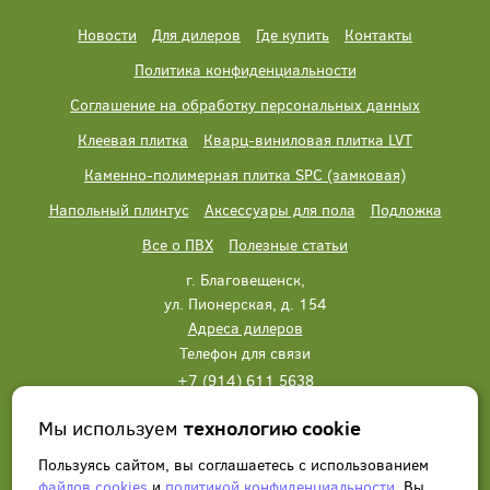
Новости
Для дилеров
Где купить
Контакты
Политика конфиденциальности
Соглашение на обработку персональных данных
Клеевая плитка
Кварц-виниловая плитка LVT
Каменно-полимерная плитка SPC (замковая)
Напольный плинтус
Аксессуары для пола
Подложка
Все о ПВХ
Полезные статьи
г. Благовещенск,
ул. Пионерская, д. 154
Адреса дилеров
Телефон для связи
+7 (914) 611 5638
+7 (914) 611 5638
Мы используем
технологию cookie
Написать нам
Заказать звонок
Пользуясь сайтом, вы соглашаетесь с использованием
файлов cookies
и
политикой конфиденциальности
. Вы