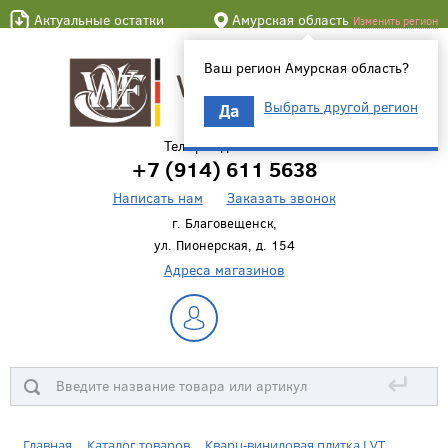
Актуальные остатки
Амурская область
Изменить регион
Ваш регион Амурская область?
Выбрать другой регион
Да
Телефон для связи
+7 (914) 611 5638
Написать нам
Заказать звонок
г. Благовещенск,
ул. Пионерская, д. 154
Адреса магазинов
↵
Главная
Каталог товаров
Кварц-виниловая плитка LVT