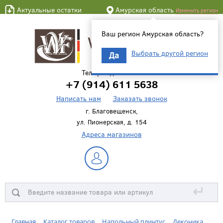
Актуальные остатки
Амурская область
Изменить регион
Ваш регион Амурская область?
Выбрать другой регион
Да
Телефон для связи
+7 (914) 611 5638
Написать нам
Заказать звонок
г. Благовещенск,
ул. Пионерская, д. 154
Адреса магазинов
↵
Главная
Каталог товаров
Напольный плинтус
Деконика