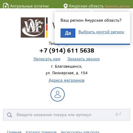
Актуальные остатки
Амурская область
Изменить регион
Ваш регион Амурская область?
Выбрать другой регион
Да
Телефон для связи
+7 (914) 611 5638
Написать нам
Заказать звонок
г. Благовещенск,
ул. Пионерская, д. 154
Адреса магазинов
↵
Главная
Каталог товаров
Аксессуары для пола