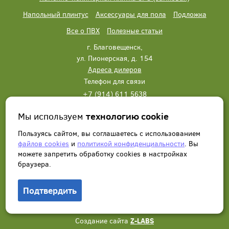
Напольный плинтус
Аксессуары для пола
Подложка
Все о ПВХ
Полезные статьи
г. Благовещенск,
ул. Пионерская, д. 154
Адреса дилеров
Телефон для связи
+7 (914) 611 5638
+7 (914) 611 5638
Мы используем
технологию cookie
Написать нам
Заказать звонок
Пользуясь сайтом, вы соглашаетесь с использованием
файлов cookies
и
политикой конфиденциальности
. Вы
можете запретить обработку сookies в настройках
браузера.
Подтвердить
© 2012 - 2026, Wonderful Vinyl Floor. Все права защищены.
Создание сайта
Z-LABS