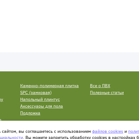
Каменно-полимерная плитка
Все о ПВХ
SPC (замковая)
Полезные статьи
ку
Напольный плинтус
Аксессуары для пола
Подложка
а
ь сайтом, вы соглашаетесь с использованием
файлов cookies
и
поли
циальности
. Вы можете запретить обработку сookies в настройках 