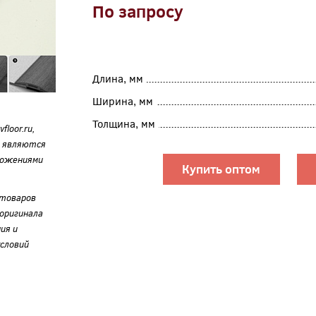
По запросу
Длина, мм
Ширина, мм
Толщина, мм
loor.ru,
е являются
ложениями
Купить оптом
 товаров
оригинала
ия и
словий