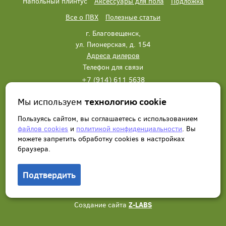
Напольный плинтус
Аксессуары для пола
Подложка
Все о ПВХ
Полезные статьи
г. Благовещенск,
ул. Пионерская, д. 154
Адреса дилеров
Телефон для связи
+7 (914) 611 5638
+7 (914) 611 5638
Мы используем
технологию cookie
Написать нам
Заказать звонок
Пользуясь сайтом, вы соглашаетесь с использованием
файлов cookies
и
политикой конфиденциальности
. Вы
можете запретить обработку сookies в настройках
браузера.
Подтвердить
© 2012 - 2026, Wonderful Vinyl Floor. Все права защищены.
Создание сайта
Z-LABS