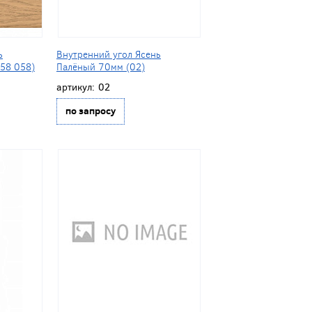
ь
Внутренний угол Ясень
58 058)
Палёный 70мм (02)
артикул:
02
по запросу