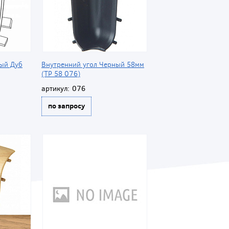
ный Дуб
Внутренний угол Черный 58мм
(ТР 58 076)
артикул:
076
по запросу