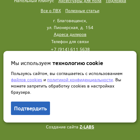
Напольный плинтус
Аксессуары для пола
Подложка
Все о ПВХ
Полезные статьи
г. Благовещенск,
ул. Пионерская, д. 154
Адреса дилеров
Телефон для связи
+7 (914) 611 5638
+7 (914) 611 5638
Мы используем
технологию cookie
Написать нам
Заказать звонок
Пользуясь сайтом, вы соглашаетесь с использованием
файлов cookies
и
политикой конфиденциальности
. Вы
можете запретить обработку сookies в настройках
браузера.
Подтвердить
© 2012 - 2026, Wonderful Vinyl Floor. Все права защищены.
Создание сайта
Z-LABS