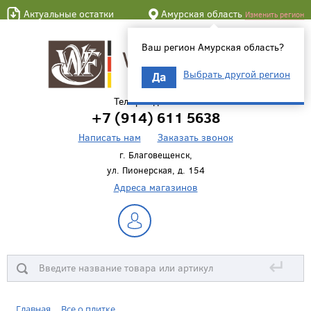
Актуальные остатки
Амурская область
Изменить регион
Ваш регион Амурская область?
Выбрать другой регион
Да
Телефон для связи
+7 (914) 611 5638
Написать нам
Заказать звонок
г. Благовещенск,
ул. Пионерская, д. 154
Адреса магазинов
↵
Главная
Все о плитке