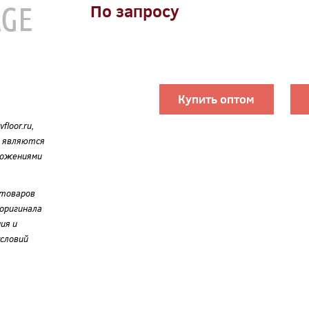
По запросу
Купить оптом
loor.ru,
е являются
ложениями
 товаров
оригинала
ия и
словий