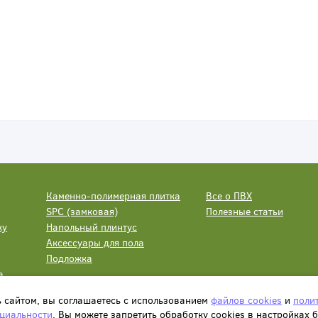
Каменно-полимерная плитка
Все о ПВХ
SPC (замковая)
Полезные статьи
ку
Напольный плинтус
Аксессуары для пола
Подложка
а
ь сайтом, вы соглашаетесь с использованием
файлов cookies
и
поли
циальности
. Вы можете запретить обработку сookies в настройках 