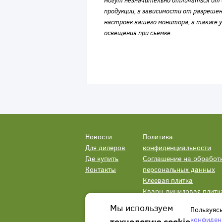
могут незначительно отличаться от 
продукции, в зависимости от разрешен
настроек вашего монитора, а также у
освещения при съемке.
Новости
Политика
Для дилеров
конфиденциальности
Где купить
Соглашение на обработ
Контакты
персональных данных
Клеевая плитка
Кварц-виниловая плитк
LVT
Мы используем
Пользуяс
конфиден
технологию cookie