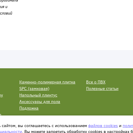
оригинала
ия и
словий
Каменно-полимерная плитка
Все о ПВХ
SPC (замковая)
Полезные статьи
ку
Напольный плинтус
Аксессуары для пола
Подложка
а
ь сайтом, вы соглашаетесь с использованием
файлов cookies
и
поли
циальности
. Вы можете запретить обработку сookies в настройках 