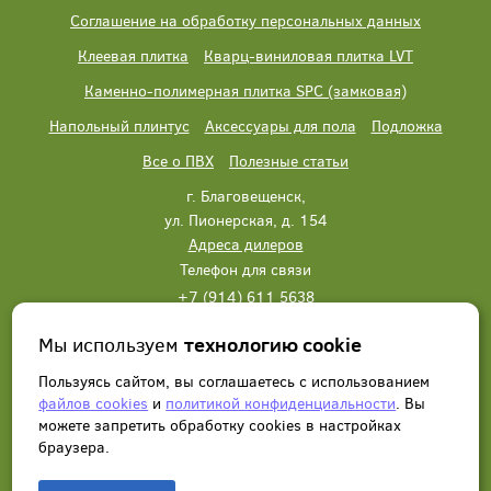
Соглашение на обработку персональных данных
Клеевая плитка
Кварц-виниловая плитка LVT
Каменно-полимерная плитка SPC (замковая)
Напольный плинтус
Аксессуары для пола
Подложка
Все о ПВХ
Полезные статьи
г. Благовещенск,
ул. Пионерская, д. 154
Адреса дилеров
Телефон для связи
+7 (914) 611 5638
+7 (914) 611 5638
Мы используем
технологию cookie
Написать нам
Заказать звонок
Пользуясь сайтом, вы соглашаетесь с использованием
файлов cookies
и
политикой конфиденциальности
. Вы
можете запретить обработку сookies в настройках
браузера.