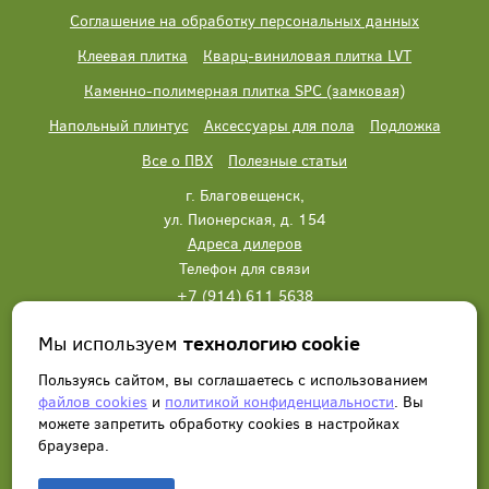
Соглашение на обработку персональных данных
Клеевая плитка
Кварц-виниловая плитка LVT
Каменно-полимерная плитка SPC (замковая)
Напольный плинтус
Аксессуары для пола
Подложка
Все о ПВХ
Полезные статьи
г. Благовещенск,
ул. Пионерская, д. 154
Адреса дилеров
Телефон для связи
+7 (914) 611 5638
+7 (914) 611 5638
Мы используем
технологию cookie
Написать нам
Заказать звонок
Пользуясь сайтом, вы соглашаетесь с использованием
файлов cookies
и
политикой конфиденциальности
. Вы
можете запретить обработку сookies в настройках
браузера.