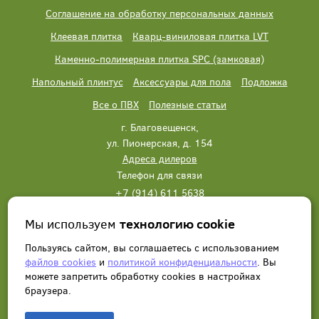
Соглашение на обработку персональных данных
Клеевая плитка
Кварц-виниловая плитка LVT
Каменно-полимерная плитка SPC (замковая)
Напольный плинтус
Аксессуары для пола
Подложка
Все о ПВХ
Полезные статьи
г. Благовещенск,
ул. Пионерская, д. 154
Адреса дилеров
Телефон для связи
+7 (914) 611 5638
+7 (914) 611 5638
Мы используем
технологию cookie
Написать нам
Заказать звонок
Пользуясь сайтом, вы соглашаетесь с использованием
файлов cookies
и
политикой конфиденциальности
. Вы
можете запретить обработку сookies в настройках
браузера.