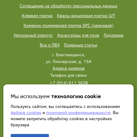
Соглашение на обработку персональных данных
Клеевая плитка
Кварц-виниловая плитка LVT
Каменно-полимерная плитка SPC (замковая)
Напольный плинтус
Аксессуары для пола
Подложка
Все о ПВХ
Полезные статьи
г. Благовещенск,
ул. Пионерская, д. 154
Адреса дилеров
Телефон для связи
+7 (914) 611 5638
+7 (914) 611 5638
Мы используем
технологию cookie
Написать нам
Заказать звонок
Пользуясь сайтом, вы соглашаетесь с использованием
файлов cookies
и
политикой конфиденциальности
. Вы
можете запретить обработку сookies в настройках
браузера.