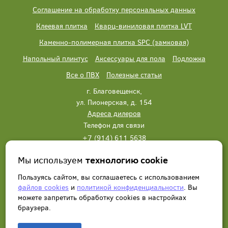
Соглашение на обработку персональных данных
Клеевая плитка
Кварц-виниловая плитка LVT
Каменно-полимерная плитка SPC (замковая)
Напольный плинтус
Аксессуары для пола
Подложка
Все о ПВХ
Полезные статьи
г. Благовещенск,
ул. Пионерская, д. 154
Адреса дилеров
Телефон для связи
+7 (914) 611 5638
+7 (914) 611 5638
Мы используем
технологию cookie
Написать нам
Заказать звонок
Пользуясь сайтом, вы соглашаетесь с использованием
файлов cookies
и
политикой конфиденциальности
. Вы
можете запретить обработку сookies в настройках
браузера.