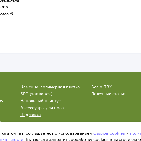
оригинала
ия и
словий
Каменно-полимерная плитка
Все о ПВХ
SPC (замковая)
Полезные статьи
ку
Напольный плинтус
Аксессуары для пола
Подложка
а
ь сайтом, вы соглашаетесь с использованием
файлов cookies
и
поли
циальности
. Вы можете запретить обработку сookies в настройках 