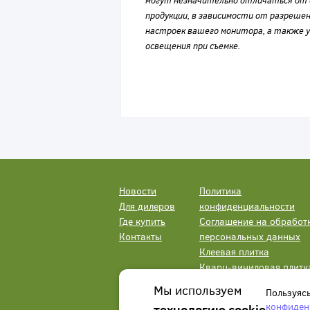
могут незначительно отличаться от 
продукции, в зависимости от разрешен
настроек вашего монитора, а также у
освещения при съемке.
Новости
Политика
Для дилеров
конфиденциальности
Где купить
Соглашение на обработ
Контакты
персональных данных
Клеевая плитка
Кварц-виниловая плитк
LVT
Мы используем
Пользуяс
конфиден
технологию cookie