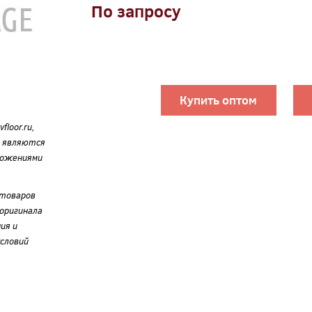
По запросу
Купить оптом
loor.ru,
е являются
ложениями
 товаров
оригинала
ия и
словий