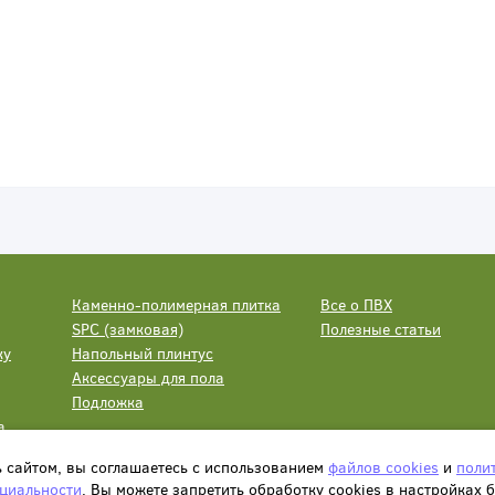
Каменно-полимерная плитка
Все о ПВХ
SPC (замковая)
Полезные статьи
ку
Напольный плинтус
Аксессуары для пола
Подложка
а
ь сайтом, вы соглашаетесь с использованием
файлов cookies
и
поли
циальности
. Вы можете запретить обработку сookies в настройках 