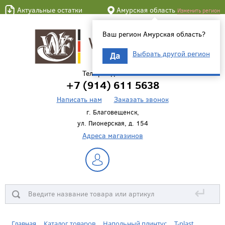
Актуальные остатки
Амурская область
Изменить регион
Ваш регион Амурская область?
Выбрать другой регион
Да
Телефон для связи
+7 (914) 611 5638
Написать нам
Заказать звонок
г. Благовещенск,
ул. Пионерская, д. 154
Адреса магазинов
↵
Главная
Каталог товаров
Напольный плинтус
T-plast