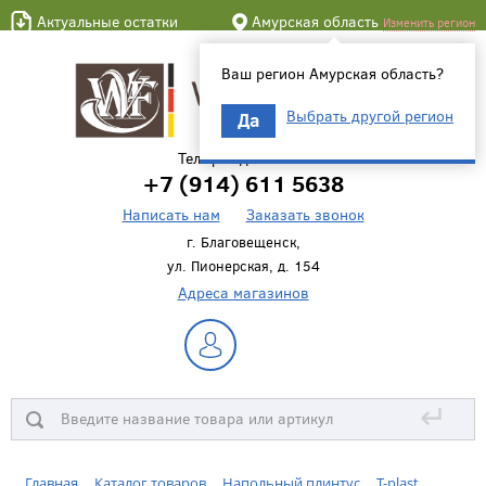
Актуальные остатки
Амурская область
Изменить регион
Ваш регион Амурская область?
Выбрать другой регион
Да
Телефон для связи
+7 (914) 611 5638
Написать нам
Заказать звонок
г. Благовещенск,
ул. Пионерская, д. 154
Адреса магазинов
↵
Главная
Каталог товаров
Напольный плинтус
T-plast