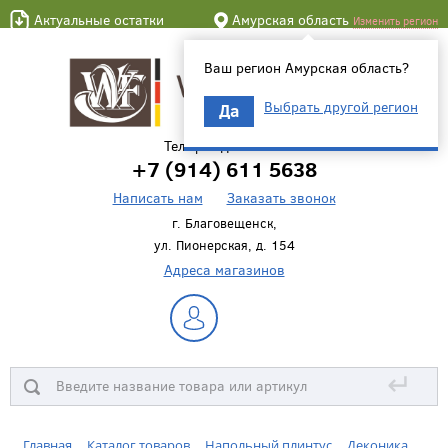
Актуальные остатки
Амурская область
Изменить регион
Ваш регион Амурская область?
Выбрать другой регион
Да
Телефон для связи
+7 (914) 611 5638
Написать нам
Заказать звонок
г. Благовещенск,
ул. Пионерская, д. 154
Адреса магазинов
↵
Главная
Каталог товаров
Напольный плинтус
Деконика