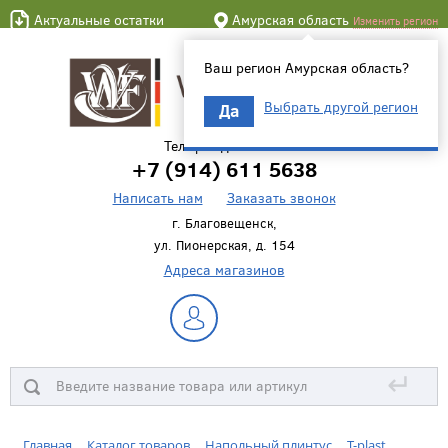
Актуальные остатки
Амурская область
Изменить регион
Ваш регион Амурская область?
Выбрать другой регион
Да
Телефон для связи
+7 (914) 611 5638
Написать нам
Заказать звонок
г. Благовещенск,
ул. Пионерская, д. 154
Адреса магазинов
↵
Главная
Каталог товаров
Напольный плинтус
T-plast