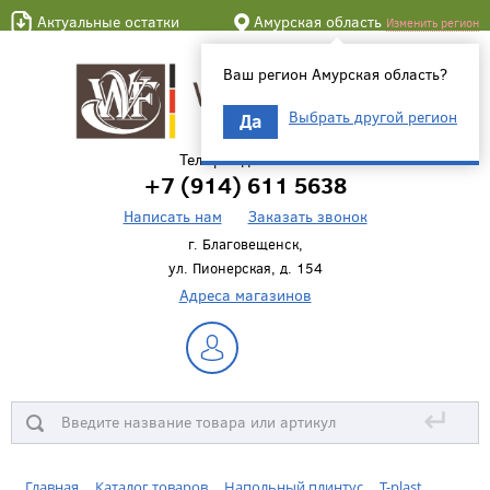
Актуальные остатки
Амурская область
Изменить регион
Ваш регион Амурская область?
Выбрать другой регион
Да
Телефон для связи
+7 (914) 611 5638
Написать нам
Заказать звонок
г. Благовещенск,
ул. Пионерская, д. 154
Адреса магазинов
↵
Главная
Каталог товаров
Напольный плинтус
T-plast