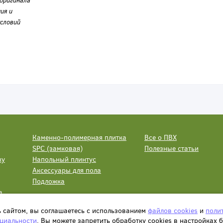
оригинала
ия и
словий
Каменно-полимерная плитка
Все о ПВХ
SPC (замковая)
Полезные статьи
ку
Напольный плинтус
Аксессуары для пола
Подложка
а
ь сайтом, вы соглашаетесь с использованием
файлов cookies
и
поли
циальности
. Вы можете запретить обработку сookies в настройках 