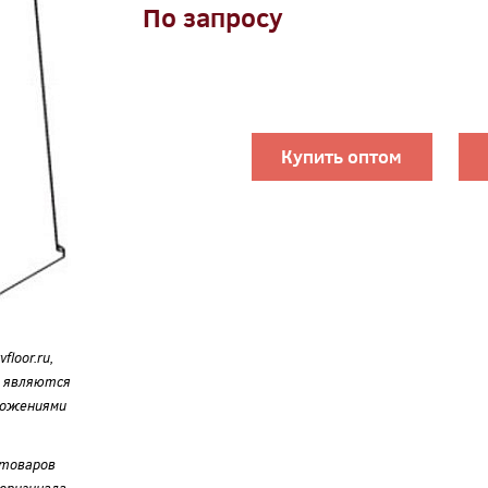
По запросу
Купить оптом
loor.ru,
е являются
ложениями
 товаров