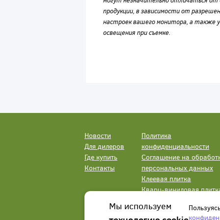
могут незначительно отличаться от 
продукции, в зависимости от разрешен
настроек вашего монитора, а также у
освещения при съемке.
Новости
Политика
Для дилеров
конфиденциальности
Где купить
Соглашение на обработ
Контакты
персональных данных
Клеевая плитка
Кварц-виниловая плитк
LVT
Мы используем
Пользуяс
конфиден
технологию cookie