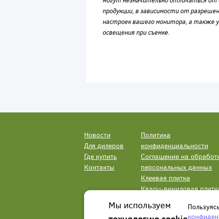
могут незначительно отличаться от 
продукции, в зависимости от разрешен
настроек вашего монитора, а также у
освещения при съемке.
Новости
Политика
Для дилеров
конфиденциальности
Где купить
Соглашение на обработ
Контакты
персональных данных
Клеевая плитка
Кварц-виниловая плитк
LVT
Мы используем
Пользуяс
конфиден
технологию cookie