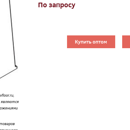
По запросу
Купить оптом
loor.ru,
е являются
ложениями
 товаров