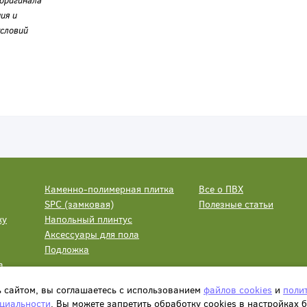
оригинала
ия и
словий
Каменно-полимерная плитка
Все о ПВХ
SPC (замковая)
Полезные статьи
ку
Напольный плинтус
Аксессуары для пола
Подложка
а
ь сайтом, вы соглашаетесь с использованием
файлов cookies
и
поли
циальности
. Вы можете запретить обработку сookies в настройках 