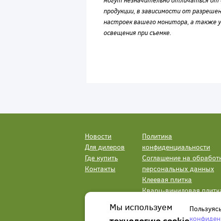
могут незначительно отличаться от 
продукции, в зависимости от разрешен
настроек вашего монитора, а также у
освещения при съемке.
Новости
Политика
Для дилеров
конфиденциальности
Где купить
Соглашение на обработ
Контакты
персональных данных
Клеевая плитка
Кварц-виниловая плитк
LVT
Мы используем
Пользуяс
конфиден
технологию cookie