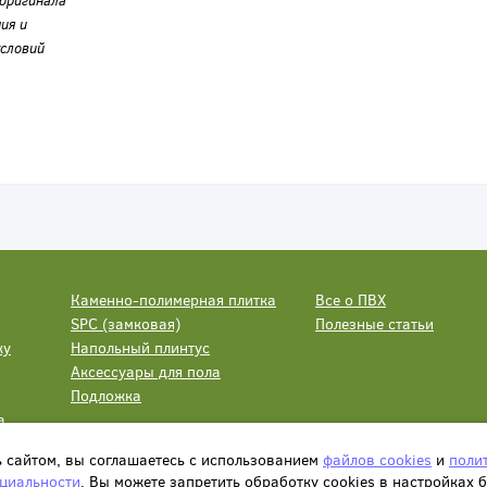
оригинала
ия и
словий
Каменно-полимерная плитка
Все о ПВХ
SPC (замковая)
Полезные статьи
ку
Напольный плинтус
Аксессуары для пола
Подложка
а
ь сайтом, вы соглашаетесь с использованием
файлов cookies
и
поли
циальности
. Вы можете запретить обработку сookies в настройках 