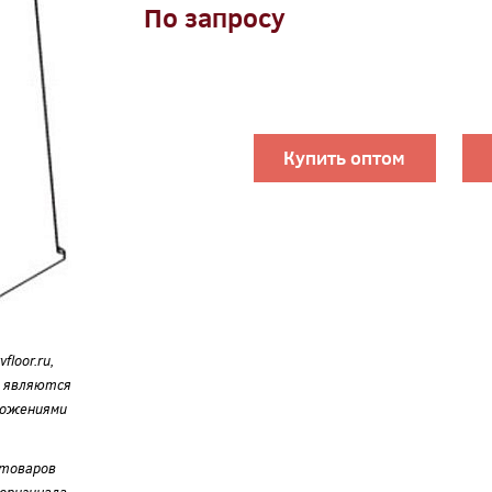
По запросу
Купить оптом
loor.ru,
е являются
ложениями
 товаров