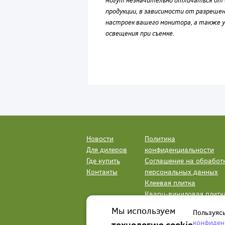
могут незначительно отличаться от 
продукции, в зависимости от разрешен
настроек вашего монитора, а также у
освещения при съемке.
Новости
Политика
Для дилеров
конфиденциальности
Где купить
Соглашение на обработ
Контакты
персональных данных
Клеевая плитка
Кварц-виниловая плитк
LVT
Мы используем
Пользуяс
конфиден
технологию cookie