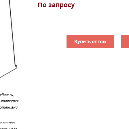
По запросу
Купить оптом
loor.ru,
е являются
ложениями
 товаров