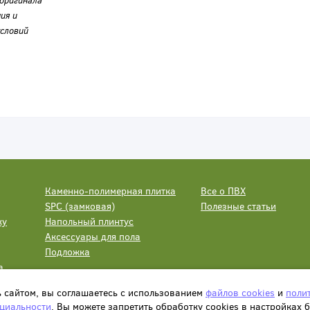
оригинала
ия и
словий
Каменно-полимерная плитка
Все о ПВХ
SPC (замковая)
Полезные статьи
ку
Напольный плинтус
Аксессуары для пола
Подложка
а
ь сайтом, вы соглашаетесь с использованием
файлов cookies
и
поли
циальности
. Вы можете запретить обработку сookies в настройках 