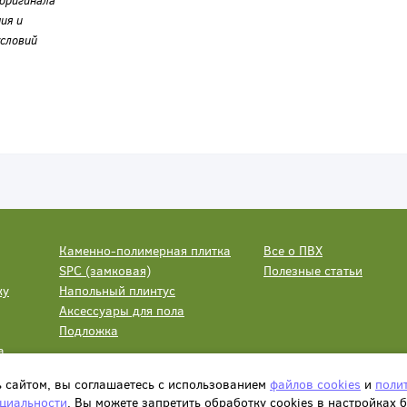
оригинала
ия и
словий
Каменно-полимерная плитка
Все о ПВХ
SPC (замковая)
Полезные статьи
ку
Напольный плинтус
Аксессуары для пола
Подложка
а
ь сайтом, вы соглашаетесь с использованием
файлов cookies
и
поли
циальности
. Вы можете запретить обработку сookies в настройках 