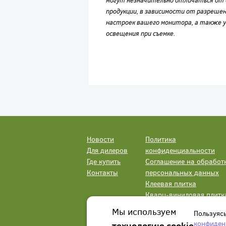
могут незначительно отличаться от 
продукции, в зависимости от разрешен
настроек вашего монитора, а также у
освещения при съемке.
Новости
Политика
Для дилеров
конфиденциальности
Где купить
Соглашение на обработ
Контакты
персональных данных
Клеевая плитка
Кварц-виниловая плитк
LVT
Мы используем
Пользуяс
конфиден
технологию cookie