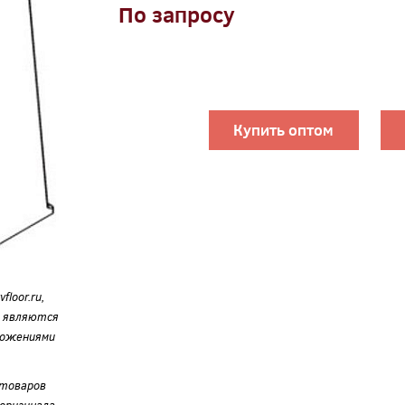
По запросу
Купить оптом
loor.ru,
е являются
ложениями
 товаров