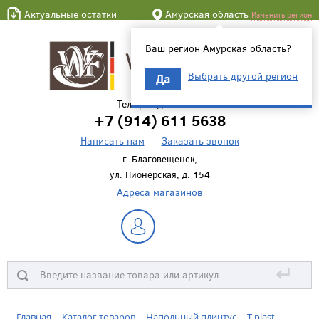
Актуальные остатки
Амурская область
Изменить регион
Ваш регион Амурская область?
Выбрать другой регион
Да
Телефон для связи
+7 (914) 611 5638
Написать нам
Заказать звонок
г. Благовещенск,
ул. Пионерская, д. 154
Адреса магазинов
↵
Главная
Каталог товаров
Напольный плинтус
T-plast