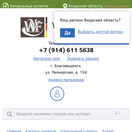
Актуальные остатки
Амурская область
Изменить регион
Ваш регион Амурская область?
Выбрать другой регион
Да
Телефон для связи
+7 (914) 611 5638
Написать нам
Заказать звонок
г. Благовещенск,
ул. Пионерская, д. 154
Адреса магазинов
↵
Главная
Каталог товаров
Напольный плинтус
T-plast