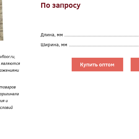
По запросу
Длина, мм
Ширина, мм
loor.ru,
е являются
Купить оптом
ложениями
 товаров
оригинала
ия и
словий