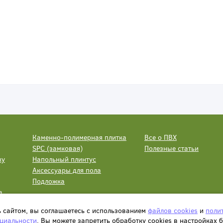
Каменно-полимерная плитка
Все о ПВХ
SPC (замковая)
Полезные статьи
ку
Напольный плинтус
Аксессуары для пола
Подложка
а
ь сайтом, вы соглашаетесь с использованием
файлов cookies
и
поли
циальности
. Вы можете запретить обработку сookies в настройках 