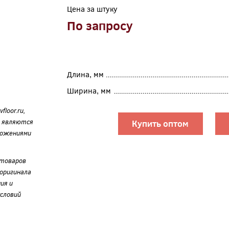
Цена за штуку
По запросу
Длина, мм
Ширина, мм
loor.ru,
е являются
Купить оптом
ложениями
 товаров
оригинала
ия и
словий