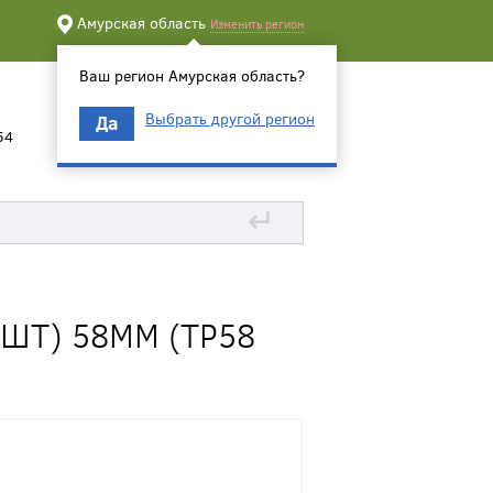
Амурская область
Изменить регион
Ваш регион Амурская область?
Выбрать другой регион
Да
54
↵
ШТ) 58ММ (ТР58