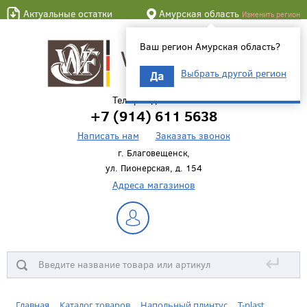
Актуальные остатки
Амурская область
Изменить регион
Ваш регион Амурская область?
Выбрать другой регион
Да
Телефон для связи
+7 (914) 611 5638
Написать нам
Заказать звонок
г. Благовещенск,
ул. Пионерская, д. 154
Адреса магазинов
↵
Главная
Каталог товаров
Напольный плинтус
T-plast