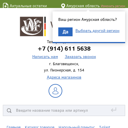
Актуальные остатки
Амурская область
Изменить регион
Ваш регион Амурская область?
Выбрать другой регион
Да
Телефон для связи
+7 (914) 611 5638
Написать нам
Заказать звонок
г. Благовещенск,
ул. Пионерская, д. 154
Адреса магазинов
↵
Главная
Каталог товаров
Напольный плинтус
T-plast