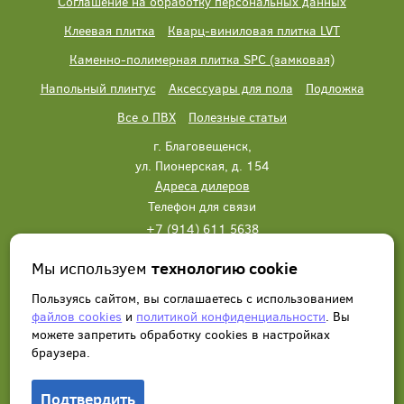
Соглашение на обработку персональных данных
Клеевая плитка
Кварц-виниловая плитка LVT
Каменно-полимерная плитка SPC (замковая)
Напольный плинтус
Аксессуары для пола
Подложка
Все о ПВХ
Полезные статьи
г. Благовещенск,
ул. Пионерская, д. 154
Адреса дилеров
Телефон для связи
+7 (914) 611 5638
+7 (914) 611 5638
Мы используем
технологию cookie
Написать нам
Заказать звонок
Пользуясь сайтом, вы соглашаетесь с использованием
файлов cookies
и
политикой конфиденциальности
. Вы
можете запретить обработку сookies в настройках
браузера.
Подтвердить