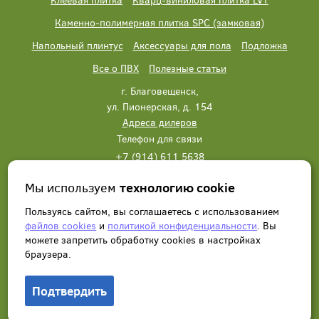
Каменно-полимерная плитка SPC (замковая)
Напольный плинтус
Аксессуары для пола
Подложка
Все о ПВХ
Полезные статьи
г. Благовещенск,
ул. Пионерская, д. 154
Адреса дилеров
Телефон для связи
+7 (914) 611 5638
+7 (914) 611 5638
Мы используем
технологию cookie
Написать нам
Заказать звонок
Пользуясь сайтом, вы соглашаетесь с использованием
файлов cookies
и
политикой конфиденциальности
. Вы
можете запретить обработку сookies в настройках
браузера.
Подтвердить
© 2012 - 2026, Wonderful Vinyl Floor. Все права защищены.