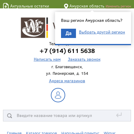
Актуальные остатки
Амурская область
Изменить регион
Ваш регион Амурская область?
Выбрать другой регион
Да
Телефон для связи
+7 (914) 611 5638
Написать нам
Заказать звонок
г. Благовещенск,
ул. Пионерская, д. 154
Адреса магазинов
↵
Главная
Каталог товаров
Напольный плинтус
Wimar