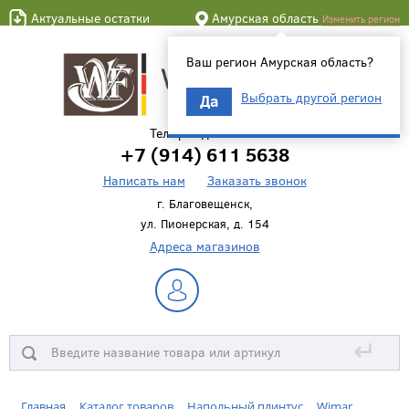
Актуальные остатки
Амурская область
Изменить регион
Ваш регион Амурская область?
Выбрать другой регион
Да
Телефон для связи
+7 (914) 611 5638
Написать нам
Заказать звонок
г. Благовещенск,
ул. Пионерская, д. 154
Адреса магазинов
↵
Главная
Каталог товаров
Напольный плинтус
Wimar