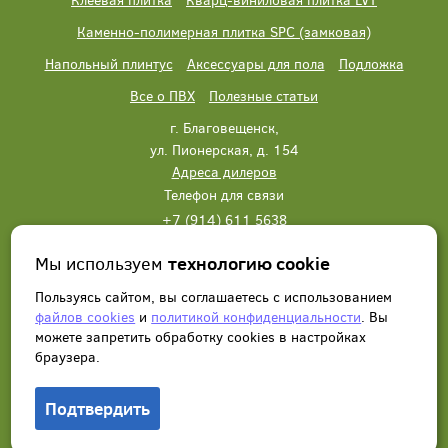
Каменно-полимерная плитка SPC (замковая)
Напольный плинтус
Аксессуары для пола
Подложка
Все о ПВХ
Полезные статьи
г. Благовещенск,
ул. Пионерская, д. 154
Адреса дилеров
Телефон для связи
+7 (914) 611 5638
+7 (914) 611 5638
Мы используем
технологию cookie
Написать нам
Заказать звонок
Пользуясь сайтом, вы соглашаетесь с использованием
файлов cookies
и
политикой конфиденциальности
. Вы
можете запретить обработку сookies в настройках
браузера.
Подтвердить
© 2012 - 2026, Wonderful Vinyl Floor. Все права защищены.