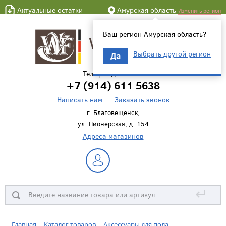
Актуальные остатки
Амурская область
Изменить регион
Ваш регион Амурская область?
Выбрать другой регион
Да
Телефон для связи
+7 (914) 611 5638
Написать нам
Заказать звонок
г. Благовещенск,
ул. Пионерская, д. 154
Адреса магазинов
↵
Главная
Каталог товаров
Аксессуары для пола