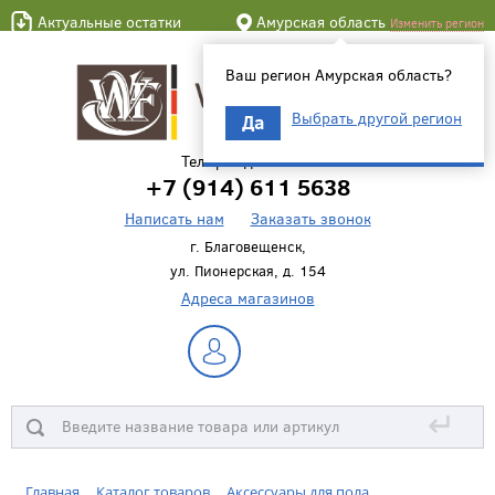
Актуальные остатки
Амурская область
Изменить регион
Ваш регион Амурская область?
Выбрать другой регион
Да
Телефон для связи
+7 (914) 611 5638
Написать нам
Заказать звонок
г. Благовещенск,
ул. Пионерская, д. 154
Адреса магазинов
↵
Главная
Каталог товаров
Аксессуары для пола