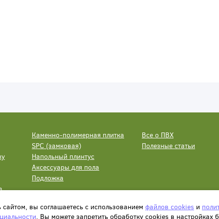
Каменно-полимерная плитка
Все о ПВХ
SPC (замковая)
Полезные статьи
ку
Напольный плинтус
Аксессуары для пола
Подложка
а
ь сайтом, вы соглашаетесь с использованием
файлов cookies
и
поли
циальности
. Вы можете запретить обработку сookies в настройках 