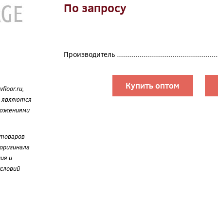
По запросу
Производитель
Купить оптом
loor.ru,
е являются
ложениями
 товаров
оригинала
ия и
словий