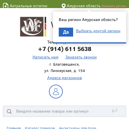
Актуальные остатки
Амурская область
Изменить регион
Ваш регион Амурская область?
Выбрать другой регион
Да
Телефон для связи
+7 (914) 611 5638
Написать нам
Заказать звонок
г. Благовещенск,
ул. Пионерская, д. 154
Адреса магазинов
↵
Главная
Каталог товаров
Аксессуары для пола