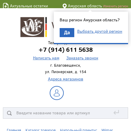
Актуальные остатки
Амурская область
Изменить регион
Ваш регион Амурская область?
Выбрать другой регион
Да
Телефон для связи
+7 (914) 611 5638
Написать нам
Заказать звонок
г. Благовещенск,
ул. Пионерская, д. 154
Адреса магазинов
↵
Главная
Каталог товаров
Напольный плинтус
Wimar