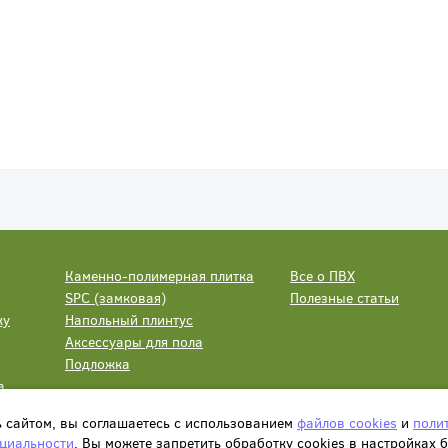
Каменно-полимерная плитка
Все о ПВХ
SPC (замковая)
Полезные статьи
ку
Напольный плинтус
Аксессуары для пола
Подложка
а
ь сайтом, вы соглашаетесь с использованием
файлов cookies
и
поли
циальности
. Вы можете запретить обработку сookies в настройках 