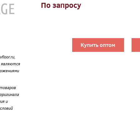
По запросу
Купить оптом
loor.ru,
е являются
ложениями
 товаров
оригинала
ия и
словий