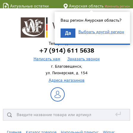
Актуальные остатки
Амурская область
Изменить регион
Ваш регион Амурская область?
Выбрать другой регион
Да
Телефон для связи
+7 (914) 611 5638
Написать нам
Заказать звонок
г. Благовещенск,
ул. Пионерская, д. 154
Адреса магазинов
↵
Главная
Каталог товаров
Напольный плинтус
Wimar